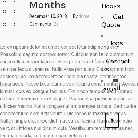
Months
Books
December 10, 2018
By
dome
Get
Comments
(2)
Quote
Blogs
Lorem ipsum dolor sit amet, consectetur adipiscing elit.
Phasellus sagittis semper tortor. Quisque non felis elementum
Contact
augue ullamcorper laoreet. Nam porta leo ut felis suscipit, vel
Us
semper lectus vehicula. Nulla vitae porta leo. Class aptent taciti
sociosqu ad litora torquent per conubia nostra, per inceptos
himenaeos. Fusce bibendum arcu in lacinia condimentum. Aenean
العربية
id nunc quis ex congue facilisis. Proin non tempus arcu. Donec
dictum elementum ex et aliquet. Praesent at pulvinar augue, ut
ultricies mauris. Nulla congue nulla in semper cursus. Sed auctor
condimentum sem a tincidunt. Duis rhoncus maximus varius.
X
Nullam imperdiet imperdiet massa vel lacinia. Nam auctor odio
velit, at ultricies nisi dictum quis. Vestibulum tempus tellus nec
leo malesuada, in tempus quam vehicula.