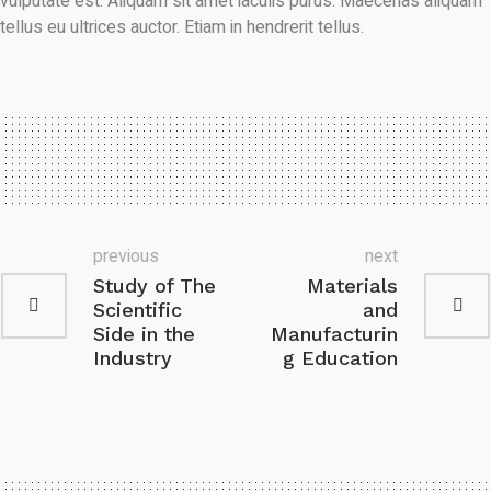
vulputate est. Aliquam sit amet iaculis purus. Maecenas aliquam
tellus eu ultrices auctor. Etiam in hendrerit tellus.
previous
next
Study of The
Materials
Scientific
and
Side in the
Manufacturin
Industry
g Education